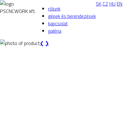
SK
CZ
HU
EN
rólunk
PS
CNC
WORK kft.
gépek és berendezések
kapcsolat
galéria
❮
❯