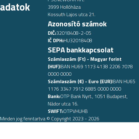
adatok
3999 Hollóháza
Kossuth Lajos utca 21.
Azonosító számok
DIČ:
32018408-2-05
IČ DPH:
HU32018408
SEPA bankkapcsolat
Számlaszám (Ft) - Magyar forint
(HUF)
IBAN HU69 1173 4138 2206 7078
0000 0000
Számlaszám (€) - Euro (EUR)
IBAN HU65
1176 3347 7912 6885 0000 0000
Bank:
OTP Bank Nyrt., 1051 Budapest,
Nádor utca 16.
SWIFT:
OTPVHUHB
Minden jog fenntartva © Copyright 2023 - 2026