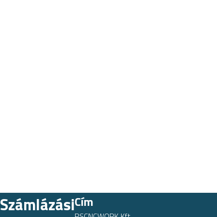
Számlázási
Cím
PSCNCWORK Kft.